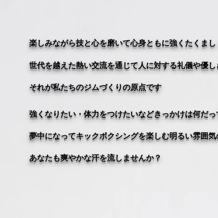
楽しみながら技と心を磨いて心身ともに強くたくまし
世代を越えた熱い交流を通じて人に対する礼儀や優し
それが私たちのジムづくりの原点です
強くなりたい・体力をつけたいなどきっかけは
何だっ
夢中になってキックボクシングを楽しむ
明るい雰囲気
あなたも
爽やかな汗を流しませんか？